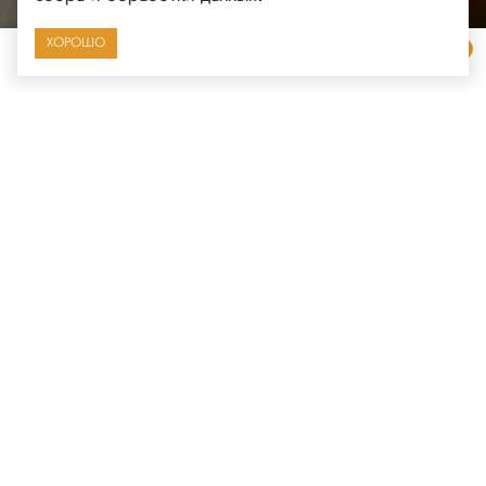
ХОРОШО
Наше меню
На любой вкус
Пицца
Бургеры
Завтраки
Суп