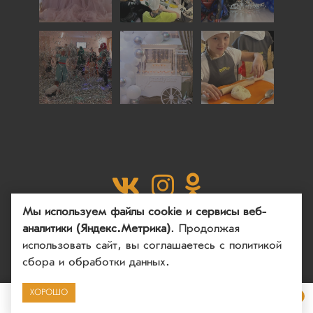
Мы используем файлы cookie и сервисы веб-
аналитики (Яндекс.Метрика)
. Продолжая
использовать сайт, вы соглашаетесь
с политикой
Copyright © 2020 - 2026. Кафе Smile. Разработка и
сбора и обработки данных
.
продвижение -
Vegas Studio
Политика конфиденциальности
Пользовательское
ХОРОШО
соглашение