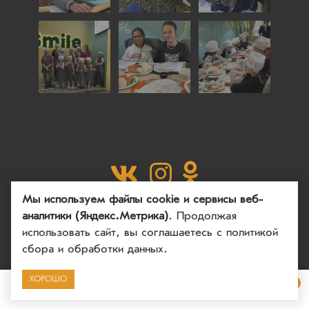
Мы используем файлы cookie и сервисы веб-
аналитики (Яндекс.Метрика)
. Продолжая
использовать сайт, вы соглашаетесь
с политикой
Copyright © 2020 - 2026. Кафе Smile. Разработка и
сбора и обработки данных
.
продвижение -
Vegas Studio
Политика конфиденциальности
Пользовательское
ХОРОШО
соглашение