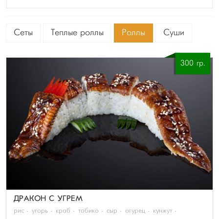
Сеты
Теплые роллы
Роллы
Суши
300 гр.
ДРАКОН С УГРЕМ
рис
угорь
краб
тобико
сыр
огурец
кунжут