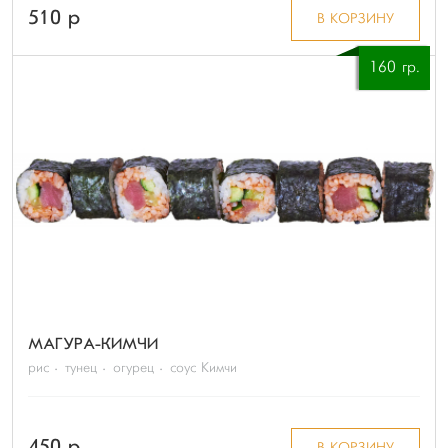
510 p
В КОРЗИНУ
160 гр.
МАГУРА-КИМЧИ
рис
тунец
огурец
соус Кимчи