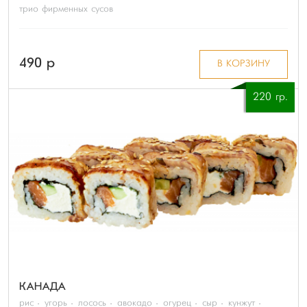
трио фирменных сусов
490 p
В КОРЗИНУ
220 гр.
КАНАДА
рис
угорь
лосось
авокадо
огурец
сыр
кунжут