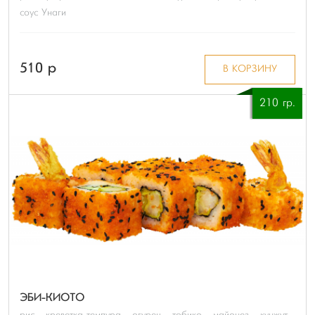
соус Унаги
510 p
В КОРЗИНУ
210 гр.
ЭБИ-КИОТО