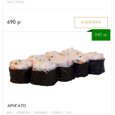
соус Унаги
690 p
В КОРЗИНУ
240 гр.
АРИГАТО
рис
креветка
авокадо
огурец
лук