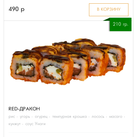
490 p
В КОРЗИНУ
210 гр.
RED-ДРАКОН
рис
угорь
огурец
темпурная крошка
лосось
масаго
кунжут
соус Унаги