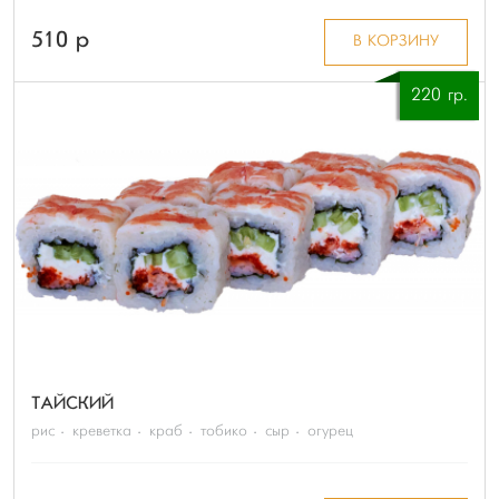
510 p
В КОРЗИНУ
220 гр.
ТАЙСКИЙ
рис
креветка
краб
тобико
сыр
огурец