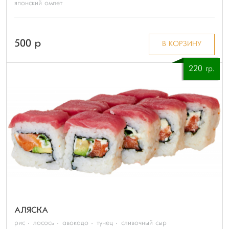
японский омлет
500 p
В КОРЗИНУ
220 гр.
АЛЯСКА
рис
лосось
авокадо
тунец
сливочный сыр