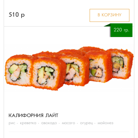
510 p
В КОРЗИНУ
220 гр.
КАЛИФОРНИЯ ЛАЙТ
рис
креветка
авокадо
масаго
огурец
майонез