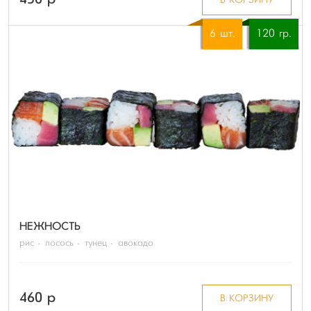
450 p
В КОРЗИНУ
6 шт.
120 гр.
НЕЖНОСТЬ
рис
лосось
тунец
авокадо
460 p
В КОРЗИНУ