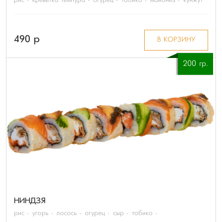
рис
креветка темпура
огурец
тобико
майонез
кунжут
490 p
В КОРЗИНУ
200 гр.
НИНДЗЯ
рис
угорь
лосось
огурец
сыр
тобико