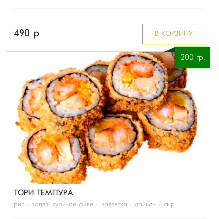
490 p
В КОРЗИНУ
200 гр.
ТОРИ ТЕМПУРА
рис
запеч. куриное филе
креветка
дайкон
сыр