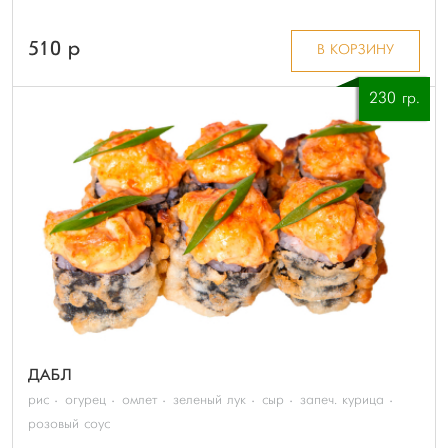
510 p
В КОРЗИНУ
230 гр.
ДАБЛ
рис
огурец
омлет
зеленый лук
сыр
запеч. курица
розовый соус