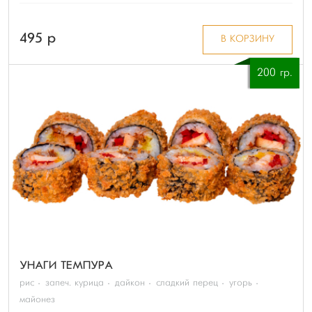
495 p
В КОРЗИНУ
200 гр.
УНАГИ ТЕМПУРА
рис
запеч. курица
дайкон
сладкий перец
угорь
майонез