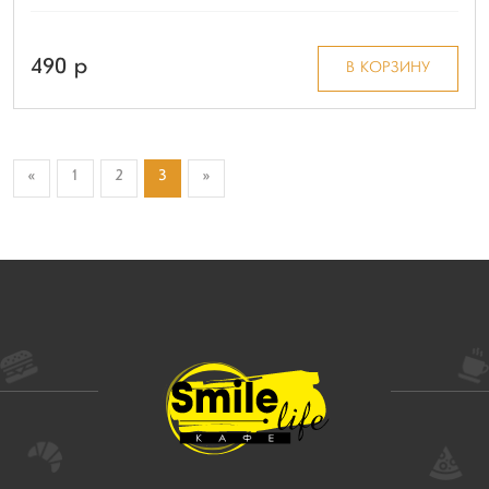
490 p
В КОРЗИНУ
«
1
2
3
»