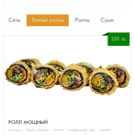
Сеты
Теплые роллы
Роллы
Суши
220 гр.
РОЛЛ МОЩНЫЙ
лосось
теша лосося
салат
сливочный сыр
омлет